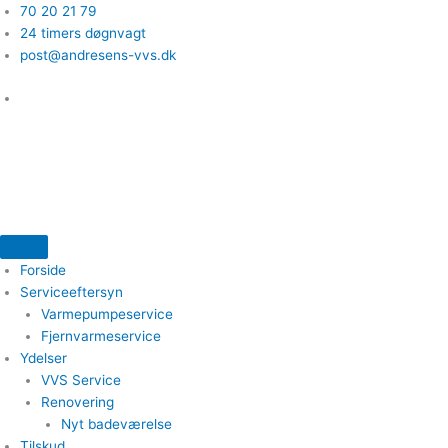
Gå
70 20 21 79
til
24 timers døgnvagt
indholdet
post@andresens-vvs.dk
Forside
Serviceeftersyn
Varmepumpeservice
Fjernvarmeservice
Ydelser
VVS Service
Renovering
Nyt badeværelse
Tilskud