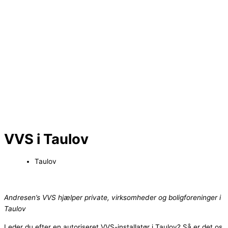
VVS i Taulov
Taulov
Andresen’s VVS hjælper private, virksomheder og boligforeninger i
Taulov
Leder du efter en autoriseret VVS-installatør i Taulov? Så er det os