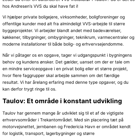
hos Andresen’s VVS du skal have fat i!
Vi hjælper private boligejere, virksomheder, boligforeninger og
offentlige kunder med alt fra almindeligt VVS-arbejde til større
byggeprojekter. Vi arbejder blandt andet med badeværelser,
køkkener, tilbygninger, ombygninger, teknikrum, varmecentraler og
moderne installationer til både bolig- og erhvervsejendomme.
Når vi påtager os en opgave, tager vi udgangspunkt i bygningens
behov og kundens ønsker. Det gælder, uanset om der er tale om
en mindre serviceopgave i en privat bolig eller et større projekt,
hvor flere faggrupper skal arbejde sammen om det færdige
resultat. Vi har årelang erfaring med denne type opgaver, og du
kan derfor trygt ringe til os.
Taulov: Et område i konstant udvikling
Taulov har gennem mange år udviklet sig til et af de vigtigste
erhvervsområder i Trekantområdet. Med sin placering tæt på
motorvejsnettet, jernbanen og Fredericia Havn er området kendt
for logistik, transport, lagerbygninger og større