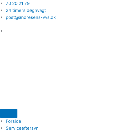
Gå
70 20 21 79
til
24 timers døgnvagt
indholdet
post@andresens-vvs.dk
Forside
Serviceeftersyn