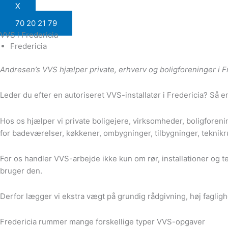
X
70 20 21 79
VVS i Fredericia
Fredericia
Andresen’s VVS hjælper private, erhverv og boligforeninger i F
Leder du efter en autoriseret VVS-installatør i Fredericia? Så er
Hos os hjælper vi private boligejere, virksomheder, boligforen
for badeværelser, køkkener, ombygninger, tilbygninger, teknik
For os handler VVS-arbejde ikke kun om rør, installationer og 
bruger den.
Derfor lægger vi ekstra vægt på grundig rådgivning, høj fagligh
Fredericia rummer mange forskellige typer VVS-opgaver