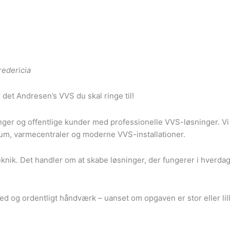
redericia
 det Andresen’s VVS du skal ringe til!
inger og offentlige kunder med professionelle VVS-løsninger. V
rum, varmecentraler og moderne VVS-installationer.
teknik. Det handler om at skabe løsninger, der fungerer i hverd
ed og ordentligt håndværk – uanset om opgaven er stor eller lill